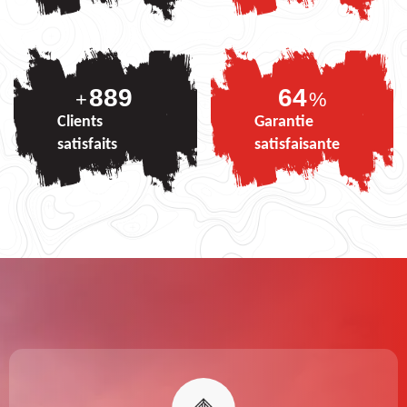
889
81
+
%
Clients
Garantie
satisfaits
satisfaisante