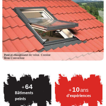
81
+
10
+
ans
Bâtiments
d'expériences
peints