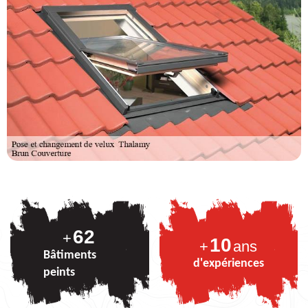
74
+
10
+
ans
Bâtiments
d'expériences
peints