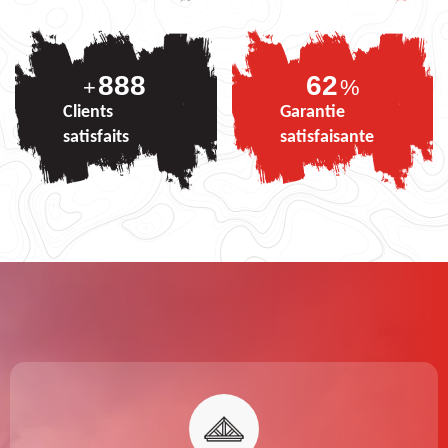
888
74
+
%
Clients
Garantie
satisfaits
satisfaisante