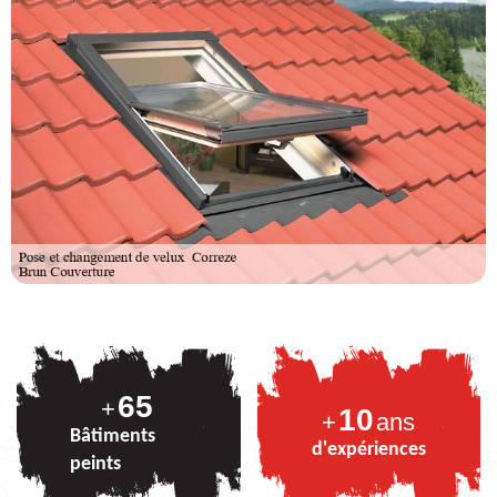
82
+
10
+
ans
Bâtiments
d'expériences
peints