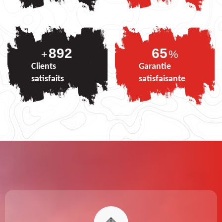
892
82
+
%
Clients
Garantie
satisfaits
satisfaisante