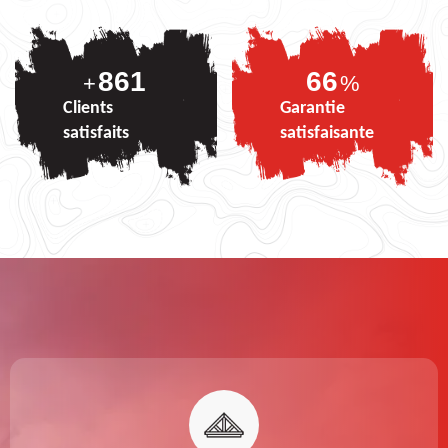
861
82
+
%
Clients
Garantie
satisfaits
satisfaisante