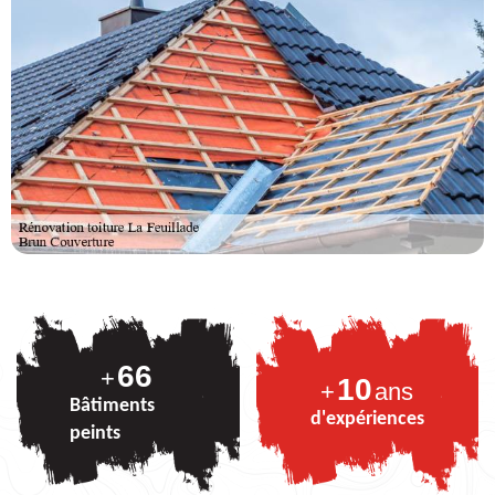
82
+
10
+
ans
Bâtiments
d'expériences
peints