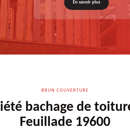
diagnostic au prélable, choix de la technique
En savoir plus
à appliquer, test après remise en état.
BRUN COUVERTURE
iété bachage de toitur
Feuillade 19600