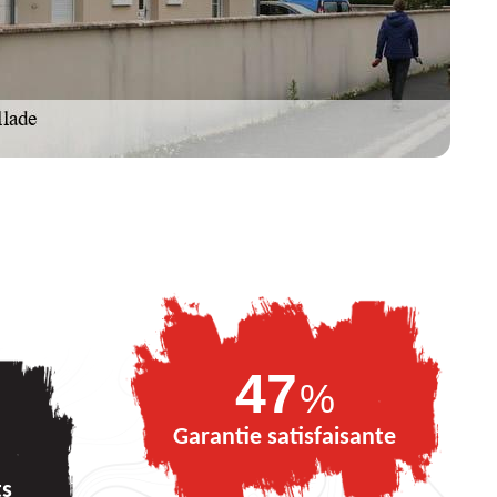
69
%
Garantie satisfaisante
ts