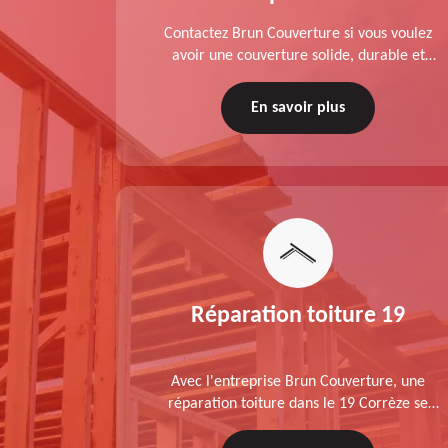
planche de
Contactez Brun Couverture si vous voulez
rèze est
avoir une couverture solide, durable et
sez Brun
performante. Couvreur zingueur charpentier
ratuit.
dans le 19 Corrèze, nos services de qualité
En savoir plus
sont accessibles au meilleur prix.
Réparation toiture 19
Avec l'entreprise Brun Couverture, une
réparation toiture dans le 19 Corrèze se
déroule conformément aux normes :