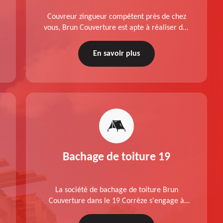
Couvreur zingueur compétent près de chez
vous, Brun Couverture est apte à réaliser des
travaux de pose et changement de velux dans
le 19 Corrèze, conformément aux normes.
En savoir plus
Devis offert.
Bachage de toiture 19
La société de bachage de toiture Brun
Couverture dans le 19 Corrèze s'engage à
réaliser un travail de qualité, à respecter