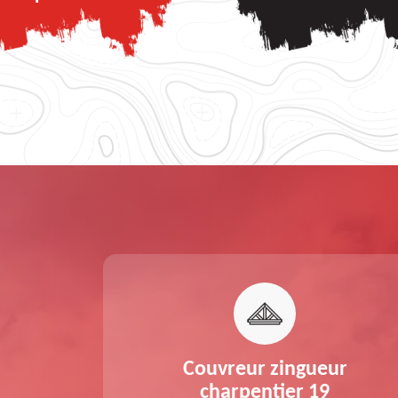
nche de
Couvreur zingueur
 19
charpentier 19