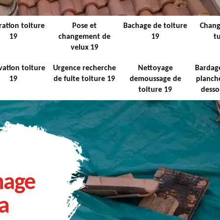
ation toiture
Pose et
Bachage de toiture
Chan
19
changement de
19
tu
velux 19
ation toiture
Urgence recherche
Nettoyage
Bardage
19
de fuite toiture 19
demoussage de
planche
toiture 19
desso
hage
La