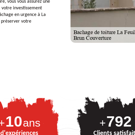
re, vous vous assurez une
r votre investissement
bâchage en urgence à La
 préserver votre
10
886
+
ans
+
d'expériences
Clients satisfai