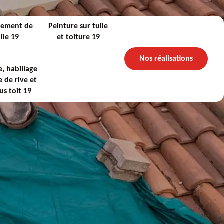
gement de
Peinture sur tuile
ile 19
et toiture 19
Nos réalisations
, habillage
 de rive et
us toit 19