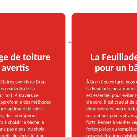
e de toiture
La Feuillad
 avertis
pour un bâ
étaires avertis de Brun
À Brun Couverture, nous
es résidents de La
La Feuillade, notamment 
r toit. À travers ce
est essentiel pour éviter 
 approfondie des méthodes
d'abord, il est crucial de
ure optimale de votre
dimensions de votre toitur
es, des intempéries
surtout aux points stratég
s à choisir la bâche la
forts. Pensez à vérifier r
ne pas à pas, du choix
fortes pluies ou tempêtes
nseils de sécurité à ne
peuvent être imprévisible