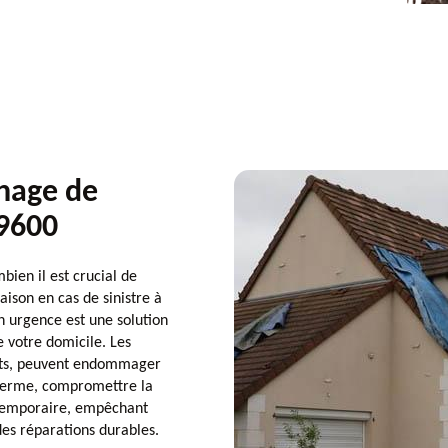
hage de
19600
bien il est crucial de
son en cas de sinistre à
n urgence est une solution
e votre domicile. Les
ents, peuvent endommager
à terme, compromettre la
 temporaire, empêchant
 des réparations durables.