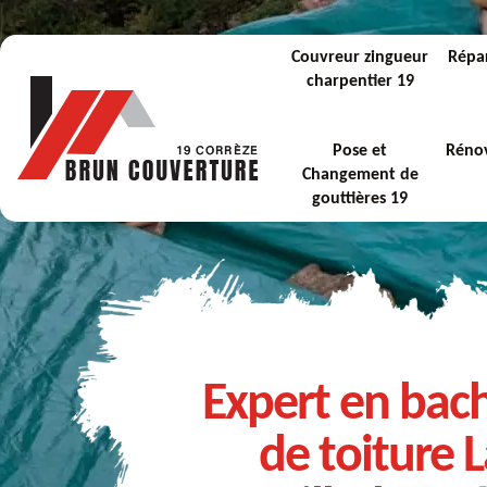
Couvreur zingueur
Répar
charpentier 19
Pose et
Rénov
Changement de
gouttières 19
Expert en bac
de toiture 