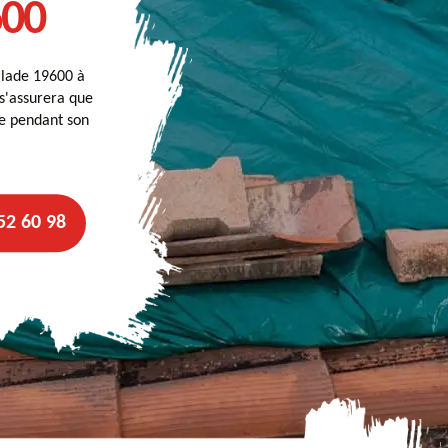
600
llade 19600 à
 s'assurera que
he pendant son
52 60 98