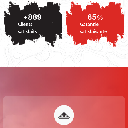
889
82
+
%
Clients
Garantie
satisfaits
satisfaisante