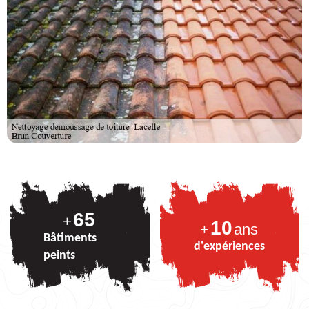
82
+
10
+
ans
Bâtiments
d'expériences
peints