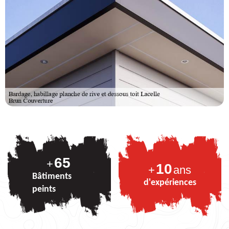
80
+
10
+
ans
Bâtiments
d'expériences
peints