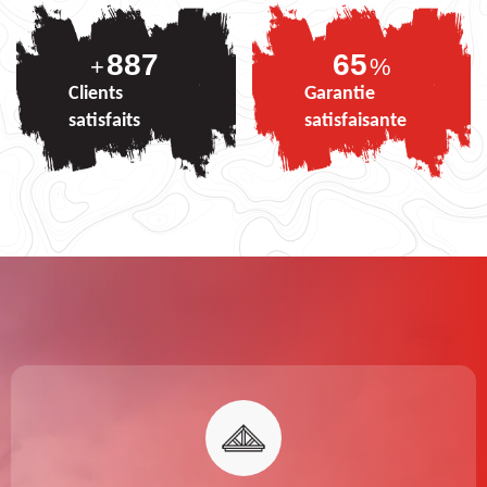
887
80
+
%
Clients
Garantie
satisfaits
satisfaisante