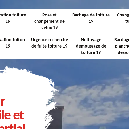
ation toiture
Pose et
Bachage de toiture
Chan
19
changement de
19
tu
velux 19
ation toiture
Urgence recherche
Nettoyage
Bardage
19
de fuite toiture 19
demoussage de
planche
toiture 19
desso
r
le et