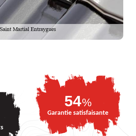
74
%
Garantie satisfaisante
ts