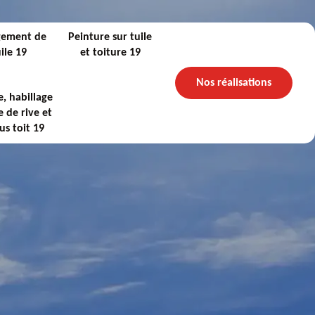
gement de
Peinture sur tuile
ile 19
et toiture 19
Nos réalisations
, habillage
 de rive et
us toit 19