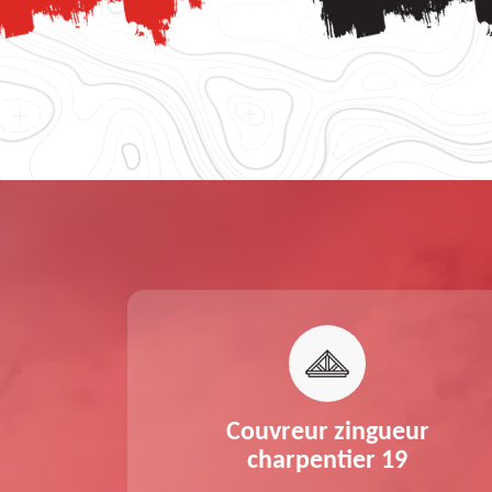
nche de
Couvreur zingueur
 19
charpentier 19