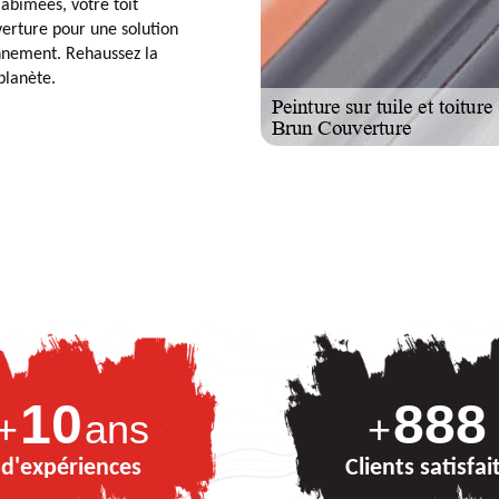
 abîmées, votre toit
verture pour une solution
onnement. Rehaussez la
planète.
10
888
+
ans
+
d'expériences
Clients satisfai