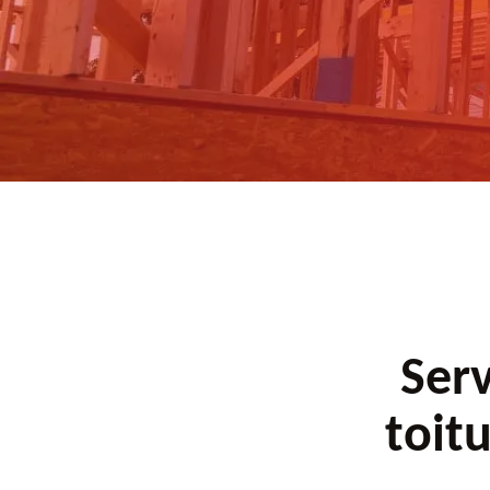
ratuits.
Serv
toit