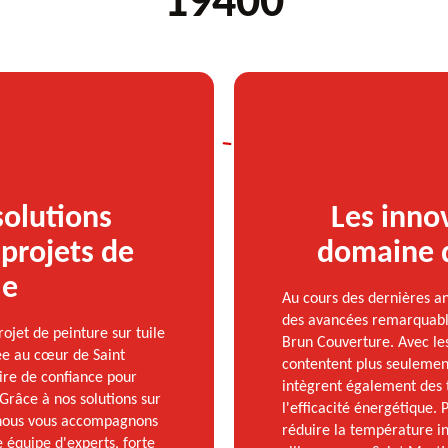
19400
solutions
Les inno
projets de
domaine d
le
Au cours des dernières an
des avancées remarquabl
jet de peinture sur tuile
Brun Couverture. Avec les
uée au cœur de Saint
contentent plus seulement
ire de confiance pour
intègrent également des 
Grâce à nos solutions sur
l'efficacité énergétique.
 nous vous accompagnons
réduire la température in
e équipe d'experts, forte