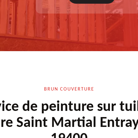
à appliquer, test après remise en état.
BRUN COUVERTURE
ice de peinture sur tui
ure Saint Martial Entra