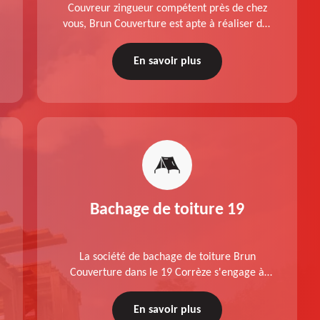
Couvreur zingueur compétent près de chez
vous, Brun Couverture est apte à réaliser des
travaux de pose et changement de velux dans
le 19 Corrèze, conformément aux normes.
En savoir plus
Devis offert.
Bachage de toiture 19
La société de bachage de toiture Brun
Couverture dans le 19 Corrèze s'engage à
réaliser un travail de qualité, à respecter
votre budget et à réaliser une intervention
En savoir plus