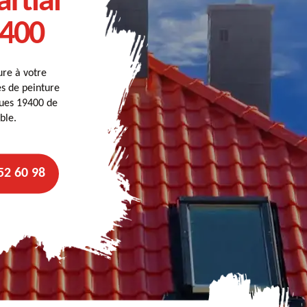
artial
9400
ure à votre
es de peinture
ygues 19400 de
ble.
52 60 98