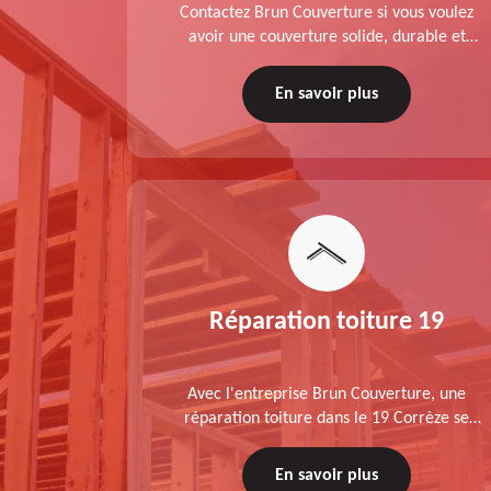
planche de
Contactez Brun Couverture si vous voulez
rèze est
avoir une couverture solide, durable et
sez Brun
performante. Couvreur zingueur charpentier
ratuit.
dans le 19 Corrèze, nos services de qualité
En savoir plus
sont accessibles au meilleur prix.
Réparation toiture 19
Avec l'entreprise Brun Couverture, une
réparation toiture dans le 19 Corrèze se
déroule conformément aux normes :
diagnostic au prélable, choix de la technique
En savoir plus