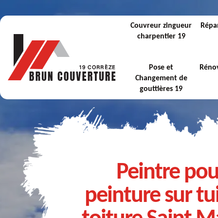
Couvreur zingueur
Répar
charpentier 19
Pose et
Rénov
Changement de
gouttières 19
Peintre pou
peinture sur tui