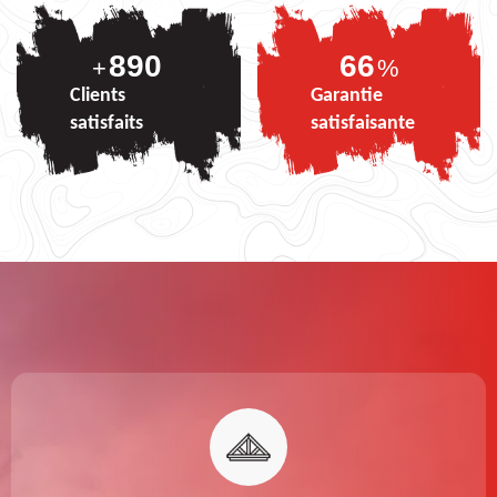
890
83
+
%
Clients
Garantie
satisfaits
satisfaisante