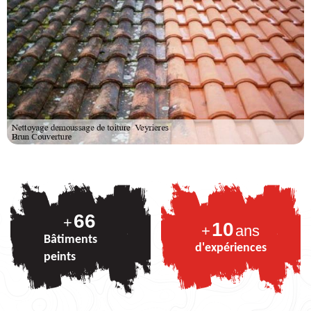
83
+
10
+
ans
Bâtiments
d'expériences
peints