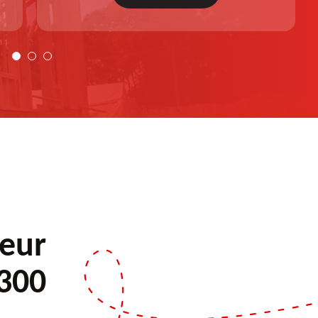
personnalisée. Demandez votre devis gratuit.
ueur
9300