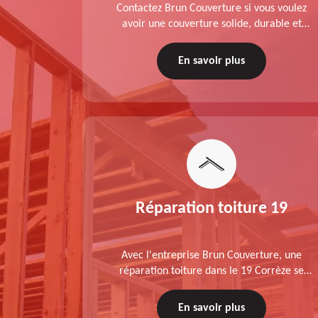
planche de
Contactez Brun Couverture si vous voulez
rèze est
avoir une couverture solide, durable et
sez Brun
performante. Couvreur zingueur charpentier
ratuit.
dans le 19 Corrèze, nos services de qualité
En savoir plus
sont accessibles au meilleur prix.
Réparation toiture 19
Avec l'entreprise Brun Couverture, une
réparation toiture dans le 19 Corrèze se
déroule conformément aux normes :
diagnostic au prélable, choix de la technique
En savoir plus