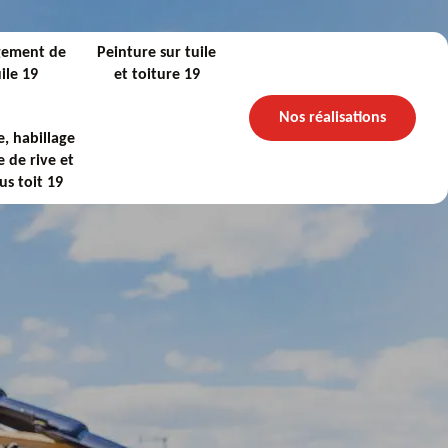
gement de
Peinture sur tuile
ile 19
et toiture 19
Nos réalisations
, habillage
 de rive et
us toit 19