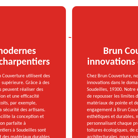
 modernes
Brun Cou
 charpentiers
innovations 
 Couverture utilisent des
Chez Brun Couverture, no
é supérieure. Grâce à des
innovations dans le domai
s peuvent réaliser des
Soudeilles, 19300. Notre
on et une efficacité
de repousser les limites d
toits, par exemple,
matériaux de pointe et de
 sécurité des artisans.
engagement à Brun Couver
cilite la conception et
esthétiques et durables, m
ion parfaite à
personnalisant chaque pro
tiers à Soudeilles sont
toitures écologiques, de
t des matériaux durables
architecturales, nous nou