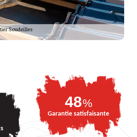
69
%
Garantie satisfaisante
ts