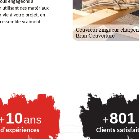
 nous engageons à
n utilisant des matériaux
r vie à votre projet, en
s ressemble vraiment.
10
879
+
ans
+
d'expériences
Clients satisfai