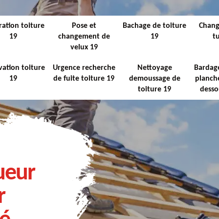
ation toiture
Pose et
Bachage de toiture
Chan
19
changement de
19
tu
velux 19
ation toiture
Urgence recherche
Nettoyage
Bardage
19
de fuite toiture 19
demoussage de
planche
toiture 19
desso
ueur
r