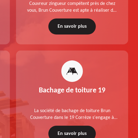
Couvreur zingueur compétent près de chez
vous, Brun Couverture est apte à réaliser des
travaux de pose et changement de velux dans
le 19 Corrèze, conformément aux normes.
En savoir plus
Devis offert.
Bachage de toiture 19
La société de bachage de toiture Brun
Couverture dans le 19 Corrèze s'engage à
réaliser un travail de qualité, à respecter
votre budget et à réaliser une intervention
En savoir plus