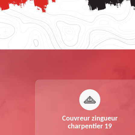
nche de
Couvreur zingueur
 19
charpentier 19