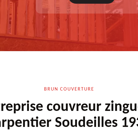
à appliquer, test après remise en état.
BRUN COUVERTURE
reprise couvreur zing
rpentier Soudeilles 1