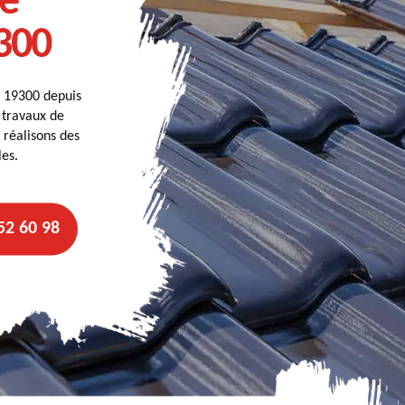
é
300
s 19300 depuis
 travaux de
 réalisons des
les.
52 60 98