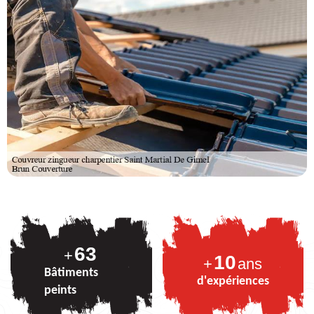
76
+
10
+
ans
Bâtiments
d'expériences
peints