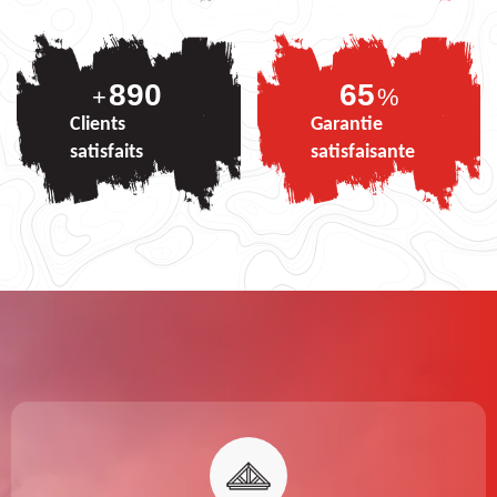
890
81
+
%
Clients
Garantie
satisfaits
satisfaisante