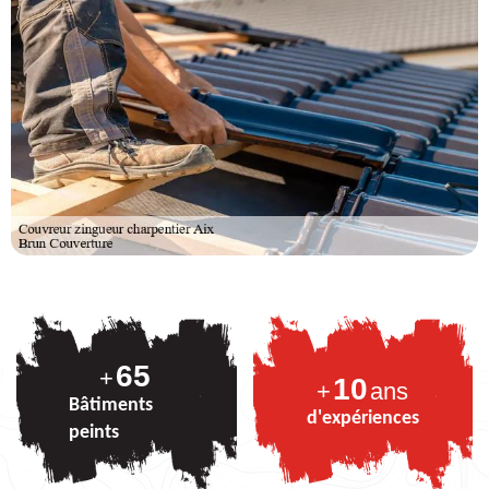
81
+
10
+
ans
Bâtiments
d'expériences
peints