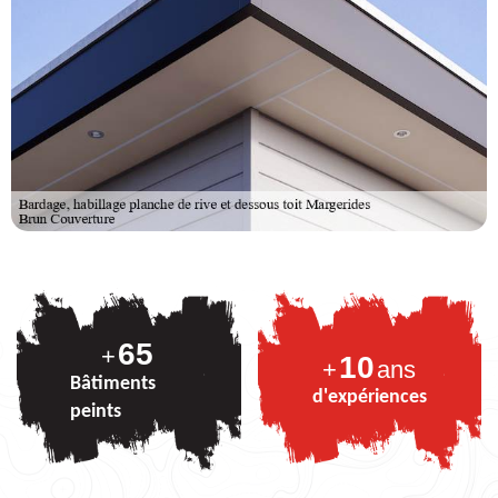
80
+
10
+
ans
Bâtiments
d'expériences
peints