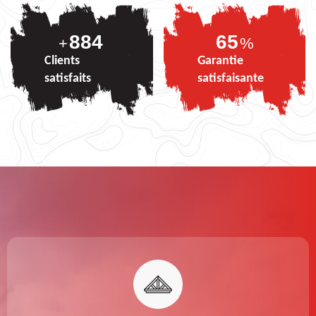
884
80
+
%
Clients
Garantie
satisfaits
satisfaisante