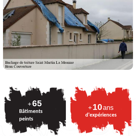
82
+
10
+
ans
Bâtiments
d'expériences
peints