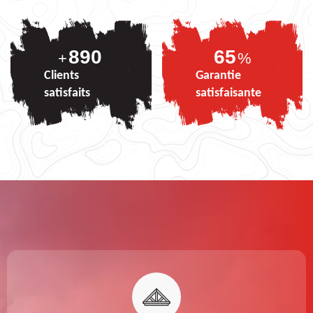
890
82
+
%
Clients
Garantie
satisfaits
satisfaisante