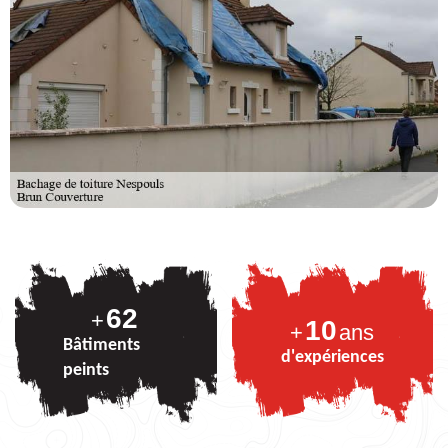
75
+
10
+
ans
Bâtiments
d'expériences
peints