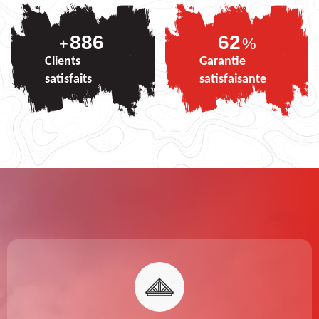
886
75
+
%
Clients
Garantie
satisfaits
satisfaisante