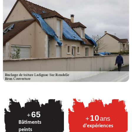
81
+
10
+
ans
Bâtiments
d'expériences
peints