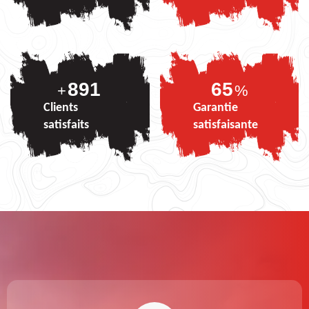
891
81
+
%
Clients
Garantie
satisfaits
satisfaisante