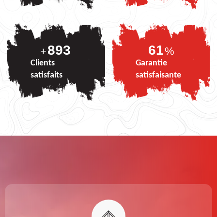
893
75
+
%
Clients
Garantie
satisfaits
satisfaisante