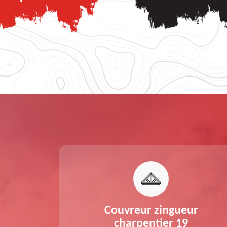
nche de
Couvreur zingueur
 19
charpentier 19