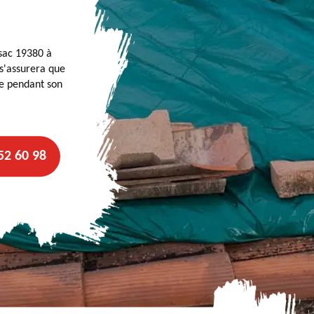
ssac 19380 à
 s'assurera que
he pendant son
52 60 98