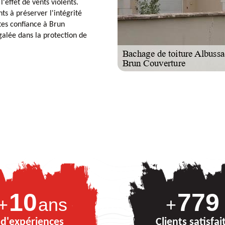
l'effet de vents violents.
ts à préserver l'intégrité
tes confiance à Brun
galée dans la protection de
10
870
+
ans
+
d'expériences
Clients satisfai