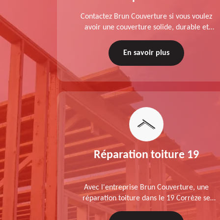
planche de
Contactez Brun Couverture si vous voulez
rèze est
avoir une couverture solide, durable et
sez Brun
performante. Couvreur zingueur charpentier
ratuit.
dans le 19 Corrèze, nos services de qualité
En savoir plus
sont accessibles au meilleur prix.
Réparation toiture 19
Avec l'entreprise Brun Couverture, une
réparation toiture dans le 19 Corrèze se
déroule conformément aux normes :