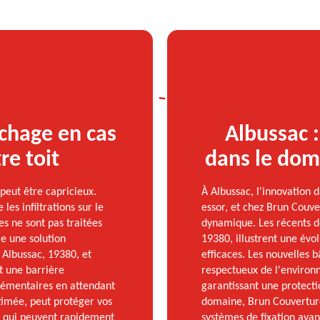
chage en cas
Albussac :
re toit
dans le dom
peut être capricieux.
À Albussac, l'innovation 
es infiltrations sur le
essor, et chez Brun Couve
es ne sont pas traitées
dynamique. Les récents 
e une solution
19380, illustrent une évol
à Albussac, 19380, et
efficaces. Les nouvelles 
t une barrière
respectueux de l'environ
lémentaires en attendant
garantissant une protecti
stimée, peut protéger vos
domaine, Brun Couverture 
on qui peuvent rapidement
systèmes de fixation ava