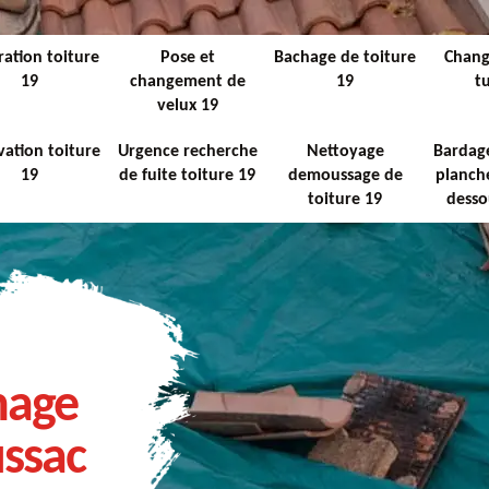
ation toiture
Pose et
Bachage de toiture
Chan
19
changement de
19
tu
velux 19
ation toiture
Urgence recherche
Nettoyage
Bardage
19
de fuite toiture 19
demoussage de
planche
toiture 19
desso
hage
ussac