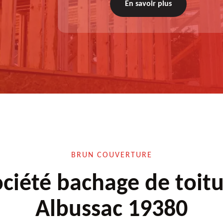
diagnostic au prélable, choix de la technique
En savoir plus
à appliquer, test après remise en état.
BRUN COUVERTURE
ciété bachage de toit
Albussac 19380