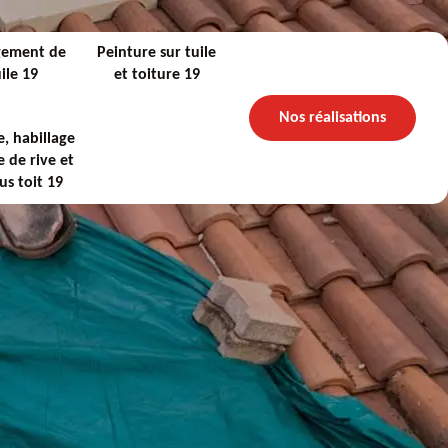
gement de
Peinture sur tuile
ile 19
et toiture 19
Nos réalisations
, habillage
 de rive et
us toit 19