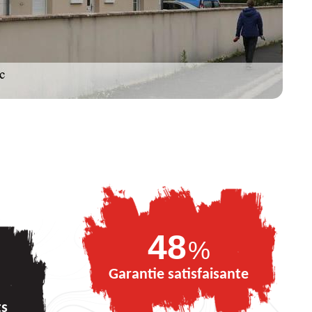
69
%
Garantie satisfaisante
ts