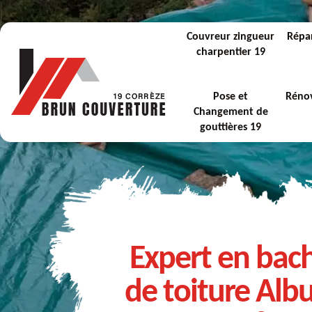
Couvreur zingueur
Répar
charpentier 19
Pose et
Rénov
Changement de
gouttières 19
Expert en bac
de toiture Alb